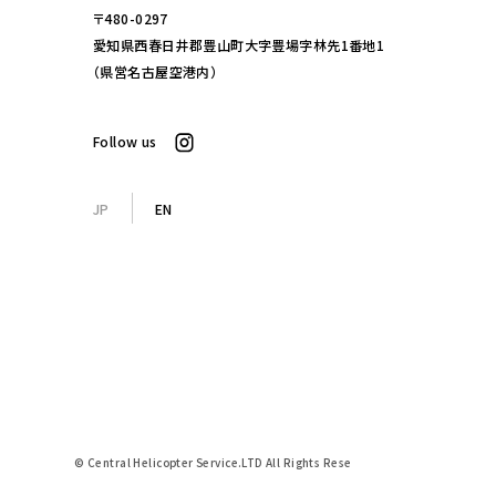
〒480-0297
愛知県西春日井郡豊山町大字豊場字林先1番地1
（県営名古屋空港内）
Follow us
JP
EN
© Central Helicopter Service.LTD All Rights Rese