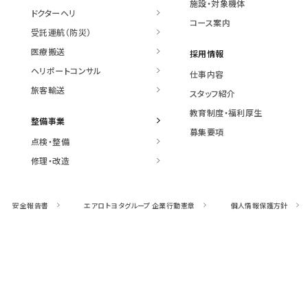
施設・対象機体
ドクターヘリ
コース案内
受託運航（防災）
医療搬送
採用情報
ヘリポートコンサル
仕事内容
旅客輸送
スタッフ紹介
教育制度・福利厚生
整備事業
募集要項
点検・整備
修理・改造
安全報告書
エアロトヨタグループ
企業行動憲章
個人情報保護方針