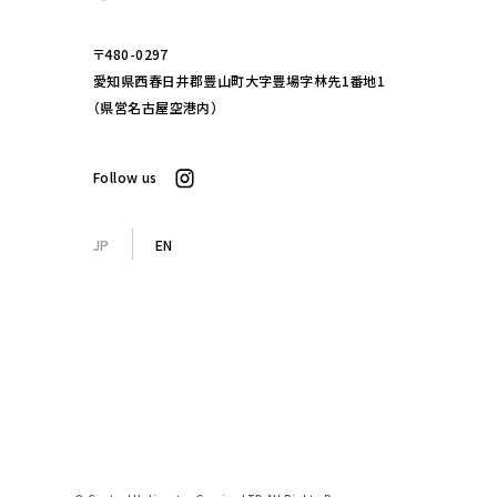
〒480-0297
愛知県西春日井郡豊山町大字豊場字林先1番地1
（県営名古屋空港内）
Follow us
JP
EN