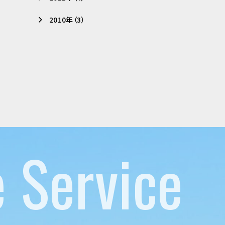
2010年（3）
e Service