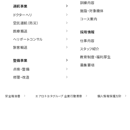
訓練内容
運航事業
施設・対象機体
ドクターヘリ
コース案内
受託運航（防災）
医療搬送
採用情報
ヘリポートコンサル
仕事内容
旅客輸送
スタッフ紹介
教育制度・福利厚生
整備事業
募集要項
点検・整備
修理・改造
安全報告書
エアロトヨタグループ
企業行動憲章
個人情報保護方針